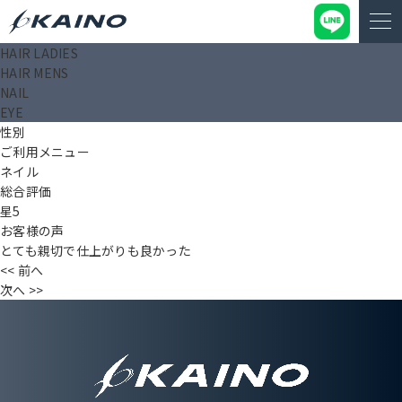
HAIR LADIES
匿名
HAIR MENS
投稿日： 2024.09.13
NAIL
タイトル（〇〇様）
EYE
年齢
性別
ご利用メニュー
ネイル
総合評価
星5
お客様の声
とても親切で仕上がりも良かった
<< 前へ
次へ >>