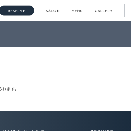
RESERVE
SALON
MENU
GALLERY
られます。