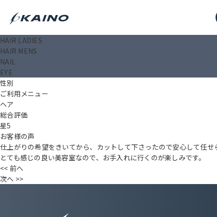
HAIR LADIES
ペリママ
HAIR MENS
投稿日： 2025.09.18
NAIL
タイトル（〇〇様）
EYE
年齢
性別
ご利用メニュー
ヘア
総合評価
星5
お客様の声
仕上がりの希望をきいてから、カットして下さったので安心して任せ
とても感じの良い美容室なので、お手入れに行くのが楽しみです。
<< 前へ
次へ >>