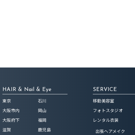
HAIR & Nail & Eye
SERVICE
東京
石川
移動美容室
大阪市内
岡山
フォトスタジオ
大阪府下
福岡
レンタル衣装
滋賀
鹿児島
出張ヘアメイク