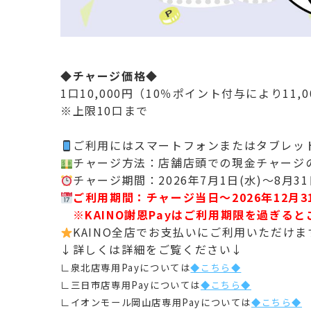
◆チャージ価格◆
1口10,000円（10％ポイント付与により11
※上限10口まで
ご利用にはスマートフォンまたはタブレッ
チャージ方法：店舗店頭での現金チャージ
チャージ期間：2026年7月1日(水)～8月3
ご利用期間：チャージ当日～2026年12
月3
※KAINO謝恩Payはご利用期限を過ぎる
KAINO全店でお支払いにご利用いただけ
↓詳しくは詳細をご覧ください↓
∟泉北店専用Payについては
◆こちら◆
∟三日市店専用Payについては
◆こちら◆
∟イオンモール岡山店専用Payについては
◆こちら◆