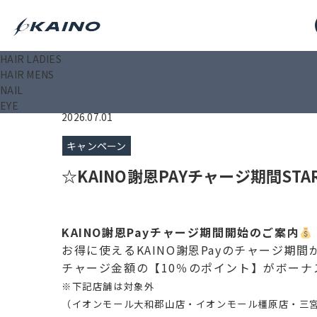
HAIR LADIES
KAINO－カイノ－【公式サイト】
>
ニュース
>
キャンペ
HAIR MENS
NAIL
EYE
2026.07.01
キャンペーン
☆KAINO謝恩PAYチャージ期間STA
KAINO謝恩Payチャージ期間開始のご案内
お得に使えるKAINO謝恩Payのチャージ期
チャージ金額の【10％のポイント】がボーナ
※下記店舗は対象外
（イオンモール大和郡山店・イオンモール橿原店・三