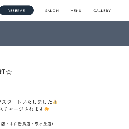
RESERVE
SALON
MENU
GALLERY
ーン
>
☆KAINO謝恩PAYチャージ期間START☆
RT☆
間がスタートいたしました
スチャージされます
宮店・中百舌鳥店・泉ヶ丘店）