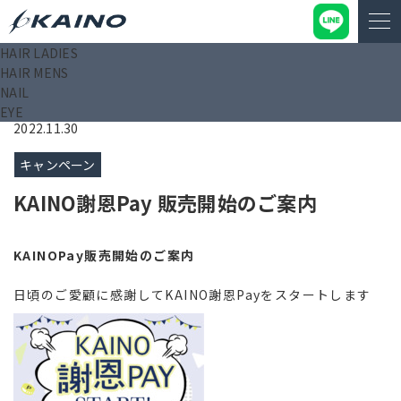
HAIR LADIES
KAINO－カイノ－【公式サイト】
>
ニュース
>
キャンペーン
>
HAIR MENS
KAINO謝恩Pay 販売開始のご案内
NAIL
EYE
2022.11.30
キャンペーン
KAINO謝恩Pay 販売開始のご案内
KAINOPay販売開始のご案内
日頃のご愛顧に感謝してKAINO謝恩Payをスタートします