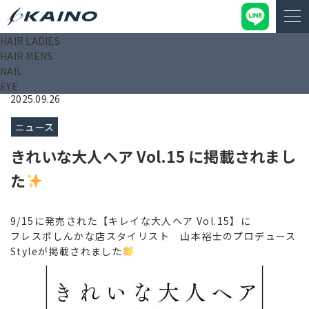
HAIR LADIES
KAINO－カイノ－【公式サイト】
>
ニュース
>
ニュース
>
きれ
HAIR MENS
いな大人ヘア Vol.15 に掲載されました
NAIL
EYE
2025.09.26
ニュース
きれいな大人ヘア Vol.15 に掲載されまし
た
9/15に発売された【キレイな大人ヘア Vol.15】に
フレスポしんかな店スタイリスト 山本裕士のプロデュース
Styleが掲載されました