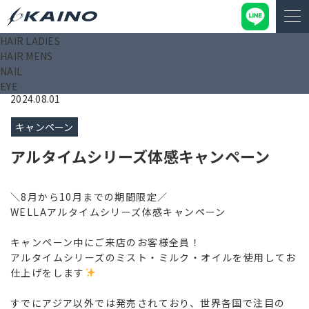
HAIR LADIES
KAINO－カイノ－【公式サイト】
>
ニュース
>
キャンペーン
>
HAIR MENS
アルタイムシリーズ体感キャンペーン
NAIL
EYE
2024.08.01
キャンペーン
アルタイムシリーズ体感キャンペーン
＼8月から10月までの期間限定／
WELLAアルタイムシリーズ体感キャンペーン
キャンペーン中にご来店のお客様全員！
アルタイムシリーズのミスト・ミルク・オイルを使用してお
仕上げをします
すでにアジア以外では発売されており、世界各国で注目の