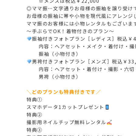
※メンズは税込￥22,000
◎ママ振…文字通りお母様の振袖を譲り受け
お母様の振袖に帯や小物を現代風にアレンジ
ママ振のお客様には小物レンタルもございま
～手ぶらでOK！着物付きのプラン～
振袖付きフォトプラン［レディス］税込￥44
内容：ヘアセット・メイク・着付け・撮影
振袖（小物付き）
男袴付きフォトプラン［メンズ］税込￥33,
内容：ヘアセット・着付け・撮影・六切り写
男袴（小物付き）
＼どのプランも特典付きです／
特典①
スマホデータ1カットプレゼント
特典②
撮影用ネイルチップ無料レンタル
特典③