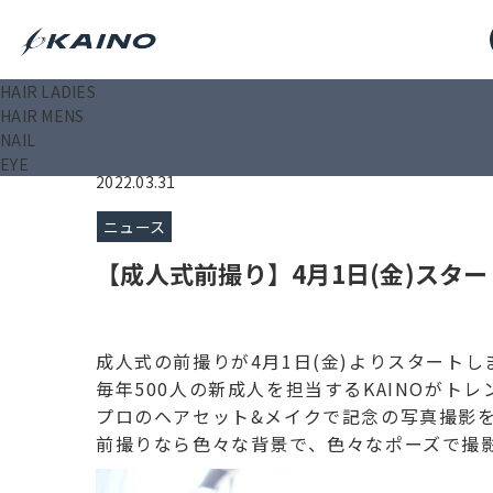
HAIR LADIES
KAINO－カイノ－【公式サイト】
>
ニュース
>
ニュース
HAIR MENS
NAIL
EYE
2022.03.31
ニュース
【成人式前撮り】4月1日(金)スター
成人式の前撮りが4月1日(金)よりスタートし
毎年500人の新成人を担当するKAINOがト
プロのヘアセット&メイクで記念の写真撮影
前撮りなら色々な背景で、色々なポーズで撮