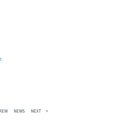
★
REW
NEWS
NEXT >