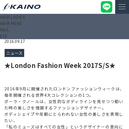
HAIR LADIES
KAINO－カイノ－【公式サイト】
>
ニュース
>
ニュース
>
HAIR MENS
★London Fashion Week 2017S/S★
NAIL
EYE
2016.09.17
ニュース
★London Fashion Week 2017S/S★
2016年9月に開催されたロンドンファッションウィークは、
毎年開催される世界4大コレクションの1つ。
ポーラ・クノールは、女性的なボディラインを見せつつ動い
た時の美しさを強調するファッションデザイナー。
ボディシェイプや年齢にとらわれない女性の美しさを表現し
たい、
「私のミューズはすべての女性」というデザイナーの意向に