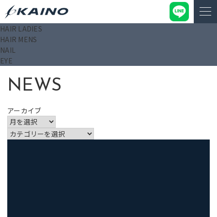
HAIR LADIES
KAINO－カイノ－【公式サイト】
>
カイノマガジン
HAIR MENS
NAIL
EYE
NEWS
アーカイブ
カ
テ
ゴ
リ
ー