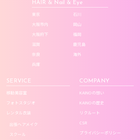
HAIR & Nail & Eye
東京
石川
大阪市内
岡山
大阪府下
福岡
滋賀
鹿児島
奈良
海外
兵庫
SERVICE
COMPANY
移動美容室
KAINOの想い
フォトスタジオ
KAINOの歴史
レンタル衣装
リクルート
CSR
出張ヘアメイク
プライバシーポリシー
スクール