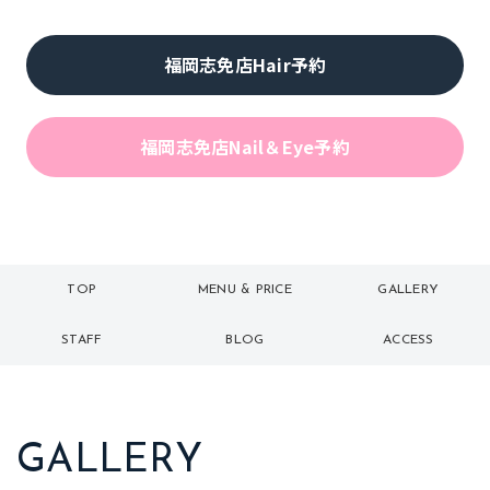
福岡志免店Hair予約
福岡志免店Nail＆Eye予約
TOP
MENU & PRICE
GALLERY
トップ
メニュー
ギャラリー
STAFF
BLOG
ACCESS
スタッフ
ブログ
アクセス
GALLERY