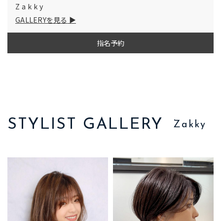
Zakky
GALLERYを見る
指名予約
STYLIST GALLERY
Zakky