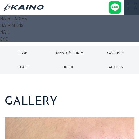
HAIR LADIES
HAIR MENS
NAIL
EYE
TOP
MENU & PRICE
GALLERY
トップ
メニュー
ギャラリー
STAFF
BLOG
ACCESS
スタッフ
ブログ
アクセス
GALLERY