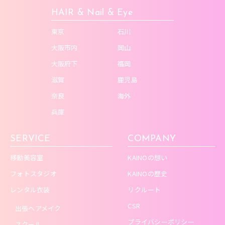
HAIR & Nail & Eye
東京
石川
大阪市内
岡山
大阪府下
福岡
滋賀
鹿児島
奈良
海外
兵庫
SERVICE
COMPANY
移動美容室
KAINOの想い
フォトスタジオ
KAINOの歴史
レンタル衣装
リクルート
CSR
出張ヘアメイク
プライバシーポリシー
スクール