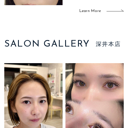
Learn More
SALON GALLERY
深井本店