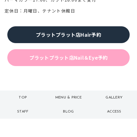
定休日：月曜日、テナント休館日
プラットプラット店Hair予約
プラットプラット店Nail＆Eye予約
TOP
MENU & PRICE
GALLERY
トップ
メニュー
ギャラリー
STAFF
BLOG
ACCESS
スタッフ
ブログ
アクセス