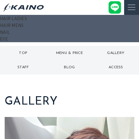
HAIR LADIES
HAIR MENS
NAIL
EYE
TOP
MENU & PRICE
GALLERY
トップ
メニュー
ギャラリー
STAFF
BLOG
ACCESS
スタッフ
ブログ
アクセス
GALLERY