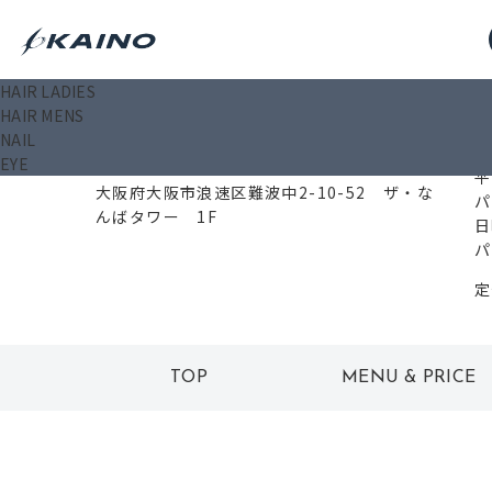
HAIR LADIES
0
HAIR MENS
NAIL
EYE
556-0011
平
大阪府大阪市浪速区難波中2-10-52 ザ・な
パ
んばタワー 1F
日
パ
定
TOP
MENU & PRICE
トップ
メニュー