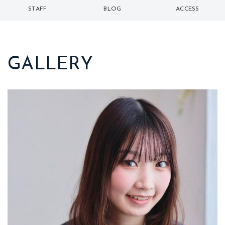
トップ
メニュー
ギャラリー
STAFF
BLOG
ACCESS
スタッフ
ブログ
アクセス
GALLERY