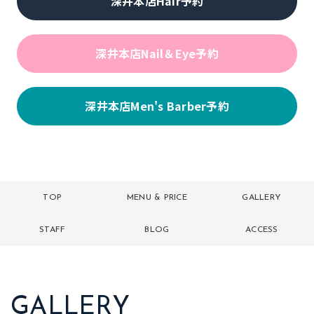
深井本店Hair予約
深井本店Nail＆Eye予約
深井本店Men's Barber予約
TOP
MENU & PRICE
GALLERY
トップ
メニュー
ギャラリー
STAFF
BLOG
ACCESS
スタッフ
ブログ
アクセス
GALLERY