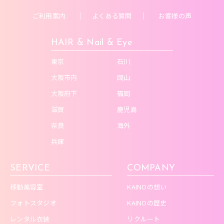
ご利用案内
よくある質問
お客様の声
HAIR & Nail & Eye
東京
石川
大阪市内
岡山
大阪府下
福岡
滋賀
鹿児島
奈良
海外
兵庫
SERVICE
COMPANY
移動美容室
KAINOの想い
フォトスタジオ
KAINOの歴史
レンタル衣装
リクルート