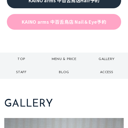
KAINO arms 中百舌鳥店Hair予約
KAINO arms 中百舌鳥店 Nail＆Eye予約
TOP
MENU & PRICE
GALLERY
トップ
メニュー
ギャラリー
STAFF
BLOG
ACCESS
スタッフ
ブログ
アクセス
GALLERY