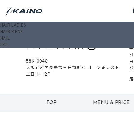
HAIR LADIES
0
HAIR MENS
KAINO arms フォレ
NAIL
スト三日市店
EYE
平
パ
586-0048
日
大阪府河内長野市三日市町32-1 フォレスト
パ
三日市 2F
定
TOP
MENU & PRICE
トップ
メニュー