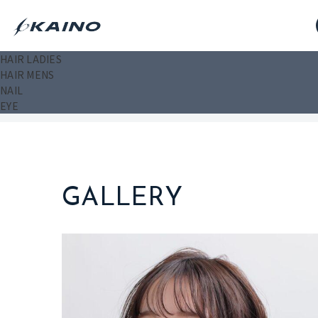
HAIR LADIES
HAIR MENS
NAIL
TOP
MENU & PRICE
EYE
トップ
メニュー
GALLERY