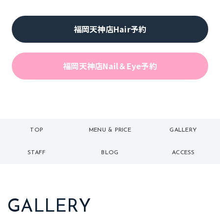
福岡天神店Hair予約
福岡天神店Nail＆Eye予約
TOP
MENU & PRICE
GALLERY
トップ
メニュー
ギャラリー
STAFF
BLOG
ACCESS
スタッフ
ブログ
アクセス
GALLERY