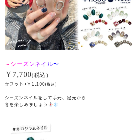
～
シ
ー
ズ
ン
ネ
イ
ル
〜
￥7,700
(税込)
☆
フット+￥1,100
(税込)
シーズンネイルをして手元、足元から
冬を楽しみましょう