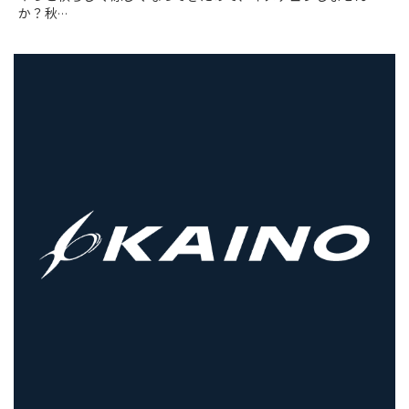
か？秋
…