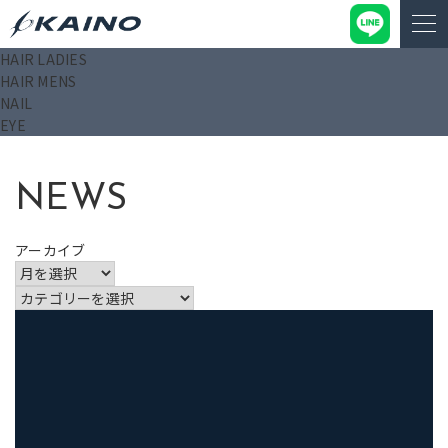
HAIR LADIES
KAINO－カイノ－【公式サイト】
>
ブログ
>
プラットプラット
HAIR MENS
店
NAIL
EYE
NEWS
アーカイブ
カ
テ
ゴ
リ
ー