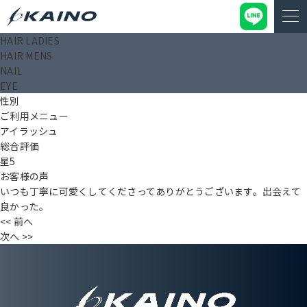
HAIR LADIES
浅井 美津
HAIR MENS
投稿日： 2025.05.09
NAIL
タイトル（〇〇様）
EYE
年齢
性別
ご利用メニュー
アイラッシュ
総合評価
星5
お客様の声
いつも丁寧に可愛くしてくださってありがとうございます。出会えて
良かった。
<< 前へ
次へ >>