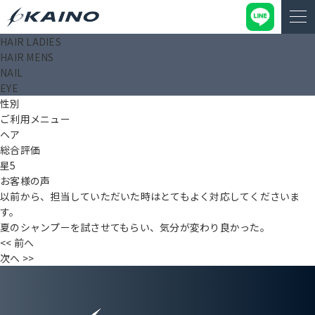
HAIR LADIES
匿名
HAIR MENS
投稿日： 2025.09.19
NAIL
タイトル（〇〇様）
EYE
年齢
性別
ご利用メニュー
ヘア
総合評価
星5
お客様の声
以前から、担当していただいた時はとてもよく対応してくださいま
す。
夏のシャンプーを試させてもらい、気分が変わり良かった。
<< 前へ
次へ >>