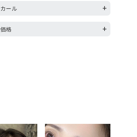
カール
価格