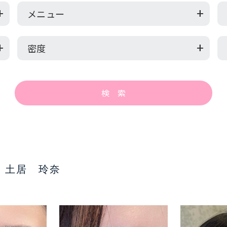
メニュー
密度
土居 玲奈