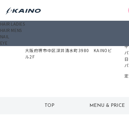
HAIR LADIES
0
HAIR MENS
NAIL
EYE
599-8273
平
大阪府堺市中区深井清水町3980 KAINOビ
パ
ル2F
日
パ
定
TOP
MENU & PRICE
トップ
メニュー