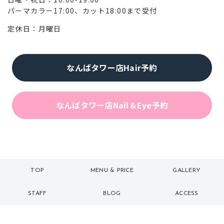
パーマカラー17:00、カット18:00まで受付
定休日：月曜日
なんばタワー店Hair予約
なんばタワー店Nail＆Eye予約
TOP
MENU & PRICE
GALLERY
トップ
メニュー
ギャラリー
STAFF
BLOG
ACCESS
スタッフ
ブログ
アクセス