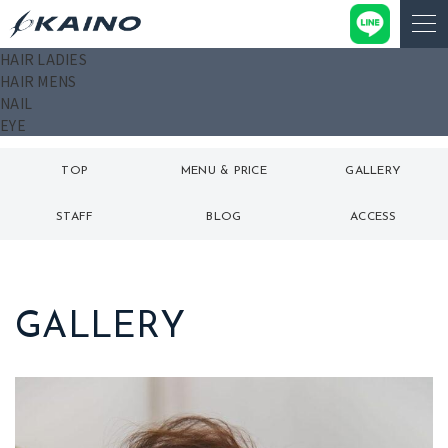
HAIR LADIES
HAIR MENS
NAIL
EYE
TOP
MENU & PRICE
GALLERY
トップ
メニュー
ギャラリー
STAFF
BLOG
ACCESS
スタッフ
ブログ
アクセス
GALLERY