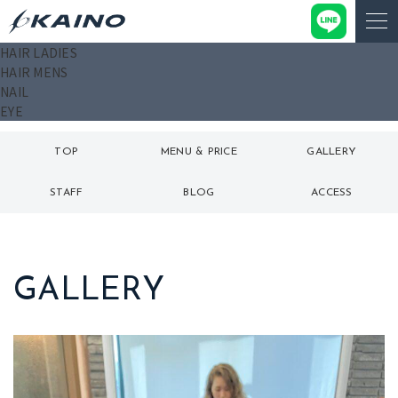
HAIR LADIES
HAIR MENS
NAIL
EYE
TOP
MENU & PRICE
GALLERY
トップ
メニュー
ギャラリー
STAFF
BLOG
ACCESS
スタッフ
ブログ
アクセス
GALLERY