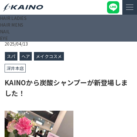
HAIR LADIES
KAINO－カイノ－【公式サイト】
>
ブログ
>
KAINOから炭酸シ
HAIR MENS
ャンプーが新登場しました！
NAIL
EYE
2025/04/13
スパ
ヘア
メイクコスメ
深井本店
KAINOから炭酸シャンプーが新登場しま
した！