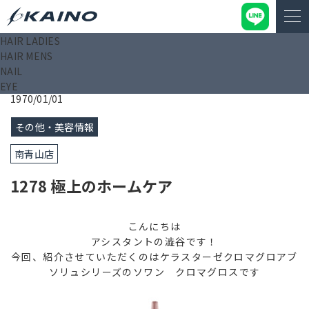
HAIR LADIES
KAINO－カイノ－【公式サイト】
>
ブログ
>
1278 極上のホー
HAIR MENS
ムケア
NAIL
EYE
1970/01/01
その他・美容情報
南青山店
1278 極上のホームケア
こんにちは
アシスタントの澁谷です！
今回、紹介させていただくのはケラスターゼクロマグロアブ
ソリュシリーズのソワン クロマグロスです