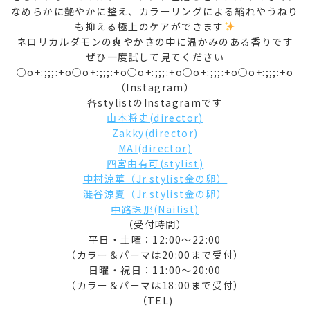
なめらかに艶やかに整え、カラーリングによる縮れやうねり
も抑える極上のケアができます
ネロリカルダモンの爽やかさの中に温かみのある香りです
ぜひ一度試して見てください
○o+:;;;:+o○o+:;;;:+o○o+:;;;:+o○o+:;;;:+o○o+:;;;:+o
（Instagram）
各stylistのInstagramです
山本将史(director)
Zakky(director)
MAI(director)
四宮由有可(stylist)
中村涼華（Jr.stylist金の卵）
澁谷涼夏（Jr.stylist金の卵）
中路珠那(Nailist)
（受付時間）
平日・土曜：12:00～22:00
（カラー＆パーマは20:00まで受付）
日曜・祝日：11:00～20:00
（カラー＆パーマは18:00まで受付）
（TEL)