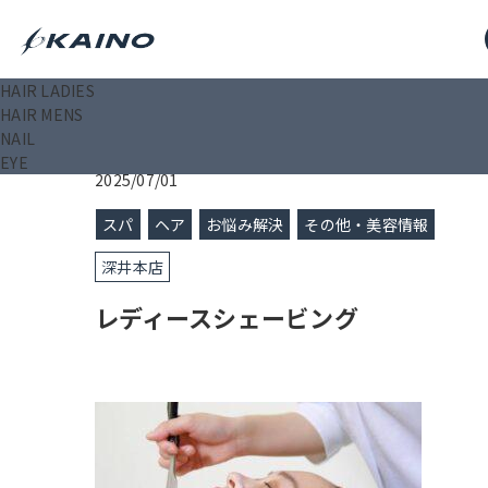
HAIR LADIES
KAINO－カイノ－【公式サイト】
>
ブログ
>
レディー
HAIR MENS
NAIL
EYE
2025/07/01
スパ
ヘア
お悩み解決
その他・美容情報
深井本店
レディースシェービング