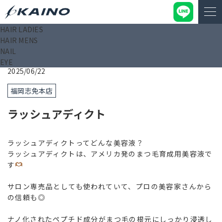
HAIR LADIES
KAINO－カイノ－【公式サイト】
>
ブログ
>
ラッシュアディク
HAIR MENS
ト
NAIL
EYE
2025/06/22
福岡志免本店
ラッシュアディクト
ラッシュアディクトってどんな美容液？
ラッシュアディクトは、アメリカ発のまつ毛育成用美容液で
す
サロン専売品としても使われていて、プロの美容家さんから
の信頼も◎
ナノ化されたペプチド成分がまつ毛の根元にしっかり浸透し